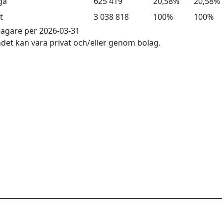
ga
625 419
20,58%
20,58%
t
3 038 818
100%
100%
eägare per 2026-03-31
det kan vara privat och/eller genom bolag.