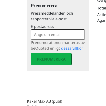
Övri
Prenumerera
Bolagsordning
Total
Pressmeddelanden och
Akti
Bolagsstämmor
rapporter via e-post.
Ägan
Tidigare bolagsstämmor
E-postadress
Prenumerationen hanteras av
beQuoted enligt
dessa villkor
PRENUMERERA
Kakel Max AB (publ)