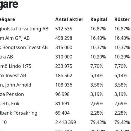
gare
eägare
Antal aktier
Kapital
Röster
gbolsta Förvaltning AB
512 535
16,87%
16,87%
im Alm GPJ AB
498 298
16,40%
16,40%
s Bengtsson Invest AB
315 000
10,37%
10,37%
tra AB
310 000
10,20%
10,20%
lmö Lindö 1:75
233 975
7,70%
7,70%
x Invest AB
186 562
6,14%
6,14%
n, John Arnold
108 936
3,58%
3,58%
za Pension
96 998
3,19%
3,19%
eth, Erik
81 691
2,69%
2,69%
bank Försäkring
69 404
2,28%
2,28%
 10
2 413 399
79,42%
79,42%