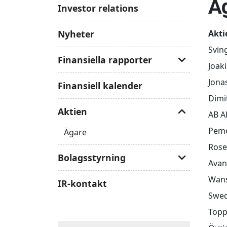
Ä
Investor relations
Nyheter
Akti
Svin
Finansiella rapporter
Joak
Erbjudandehandlingar
Jona
Finansiell kalender
Dimi
Aktien
AB A
Pemo
Ägare
Rose
Bolagsstyrning
Avan
Ledning
Wans
IR-kontakt
Swed
Styrelse och revisor
Topp
Valberedning